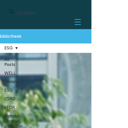
bibliotheek
ESG
All
Posts
WELL
Webinar
ESG
CSRD
SFDR
Climate
Change
Litigation