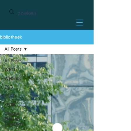
bibliotheek
All Posts
All Posts
WELL
Webinar
ESG
CSRD
SFDR
Climate
Change
Litigation