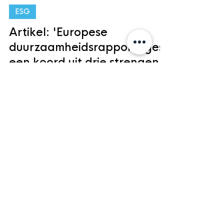
Mr. Timo Wisse
18 jul 2023
20 minuten om te lezen
ESG
Artikel: 'Europese
duurzaamheidsrapportages:
een koord uit drie strengen
gevlochten'
Uit: Ondernemingsrecht | Wolters Kluwer
2023/74 door Mr. Alexandra Jurgens-Boot en
Mr. Timo Wisse[1]. In de laatste jaren is de...