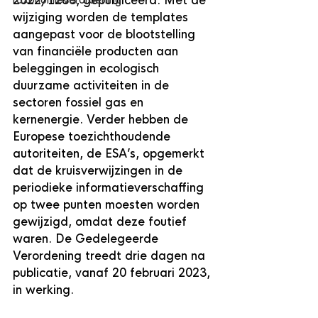
2022/1288, gepubliceerd. Met de 
Taxonomieverordening
wijziging worden de templates 
aangepast voor de blootstelling 
van financiële producten aan 
beleggingen in ecologisch 
duurzame activiteiten in de 
sectoren fossiel gas en 
kernenergie. Verder hebben de 
Europese toezichthoudende 
autoriteiten, de ESA’s, opgemerkt 
dat de kruisverwijzingen in de 
periodieke informatieverschaffing 
op twee punten moesten worden 
gewijzigd, omdat deze foutief 
waren. De Gedelegeerde 
Verordening treedt drie dagen na 
publicatie, vanaf 20 februari 2023, 
in werking.