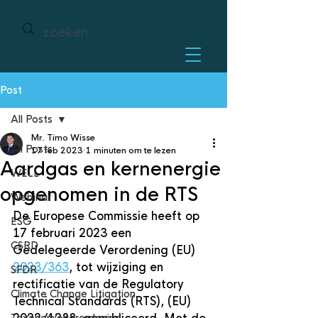
Post
All Posts
Mr. Timo Wisse
All Posts
17 feb 2023
1 minuten om te lezen
Aardgas en kernenergie
WELL
opgenomen in de RTS
Webinar
De Europese Commissie heeft op 
ESG
17 februari 2023 een 
CSRD
Gedelegeerde Verordening (EU) 
2023/363
, tot wijziging en 
SFDR
rectificatie van de Regulatory 
Climate Change Litigation
Technical Standards (RTS), (EU) 