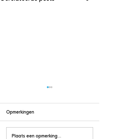
Opmerkingen
Plaats een opmerking...
De ‘antiwegkijkwet’;
De AFM gaat s