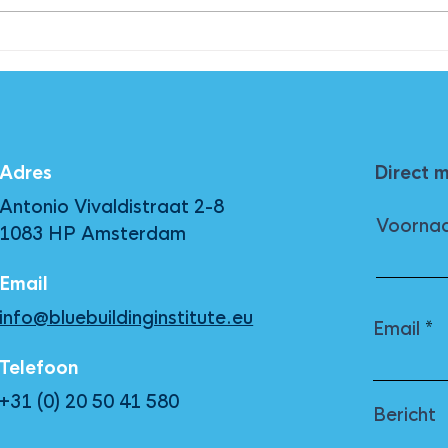
De ‘antiwegkijkwet’; tijd
De 
voor bedrijven om hun
cont
groene bril op te zetten
Adres
Direct 
Antonio Vivaldistraat 2-8
Voorna
1083 HP Amsterdam
Email
info@bluebuildinginstitute.eu
Email
Telefoon
+31 (0) 20 50 41 580
Bericht