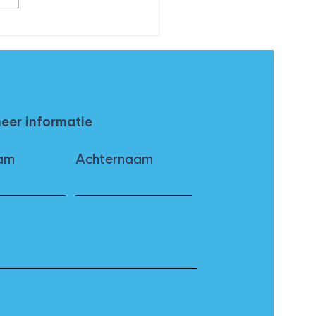
AFM gaat strenger
roleren!
meer informatie
am
Achternaam