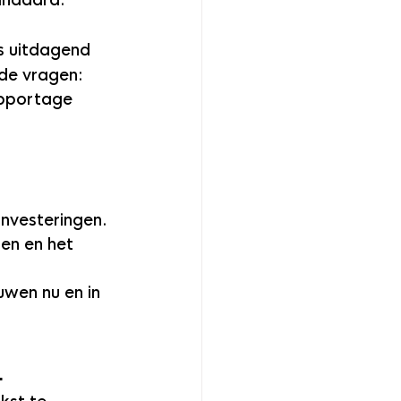
andaard.
ls uitdagend 
nde vragen:
pportage 
nvesteringen.
en en het 
wen nu en in 
L