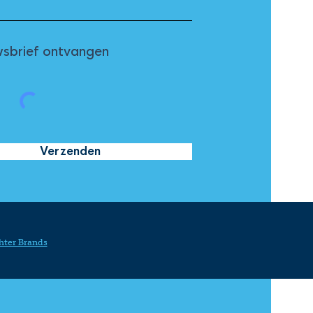
sbrief ontvangen
Verzenden
hter Brands