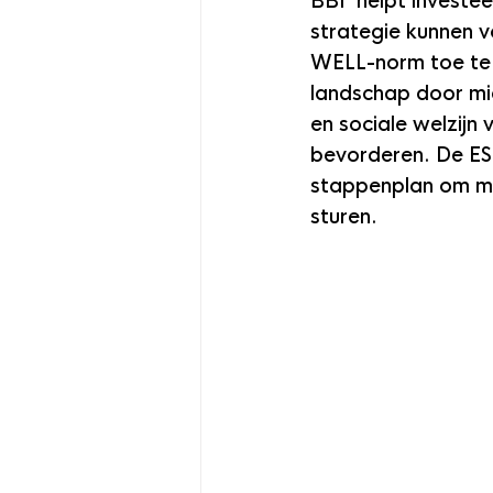
BBI  helpt investe
strategie kunnen v
WELL-norm toe te 
landschap door mid
en sociale welzij
bevorderen. De ES
stappenplan om me
sturen. 