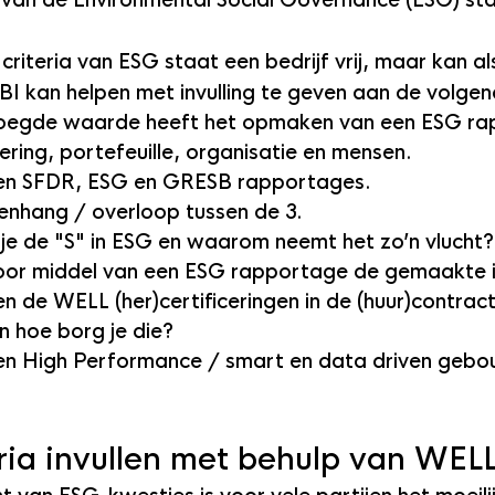
van de Environmental Social Governance (ESG) st
 criteria van ESG staat een bedrijf vrij, maar kan a
I kan helpen met invulling te geven aan de volge
oegde waarde heeft het opmaken van een ESG ra
ering, portefeuille, organisatie en mensen.
len SFDR, ESG en GRESB rapportages.
enhang / overloop tussen de 3.
je de "S" in ESG en waarom neemt het zo’n vlucht?
oor middel van een ESG rapportage de gemaakte i
en de WELL (her)certificeringen in de (huur)contract
 hoe borg je die?
en High Performance / smart en data driven gebou
eria invullen met behulp van WEL