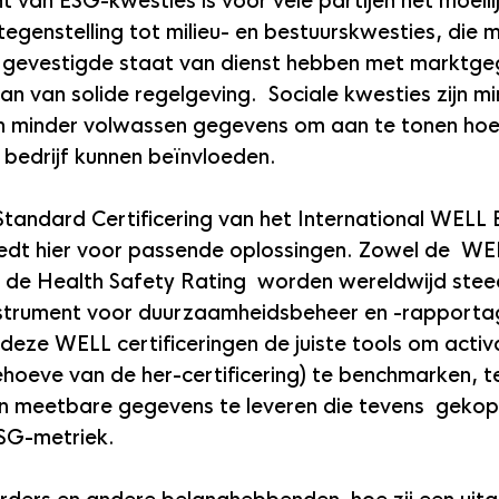
 van ESG-kwesties is voor vele partijen het moeilij
tegenstelling tot milieu- en bestuurskwesties, die m
en gevestigde staat van dienst hebben met marktge
n van solide regelgeving.  Sociale kwesties zijn mi
n minder volwassen gegevens om aan te tonen hoe
 bedrijf kunnen beïnvloeden.
tandard Certificering van het International WELL B
biedt hier voor passende oplossingen. Zowel de  WEL
s de Health Safety Rating  worden wereldwijd stee
instrument voor duurzaamheidsbeheer en -rapporta
eze WELL certificeringen de juiste tools om activ
behoeve van de her-certificering) te benchmarken, t
n meetbare gegevens te leveren die tevens  gekopp
SG-metriek.  