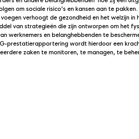
erders en andere belanghebbenden  hoe zij een uit
olgen om sociale risico's en kansen aan te pakken.
voegen verhoogt de gezondheid en het welzijn in 
del van strategieën die zijn ontworpen om het fys
n van werknemers en belanghebbenden te bescherme
G-prestatierapportering wordt hierdoor een krach
erdere zaken te monitoren, te managen, te beher