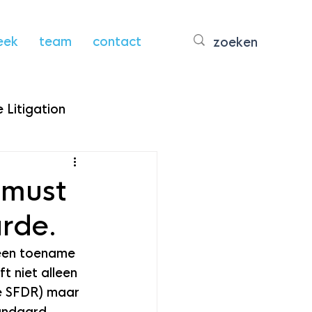
eek
team
contact
 Litigation
 must
rde.
een toename 
t niet alleen 
e SFDR) maar 