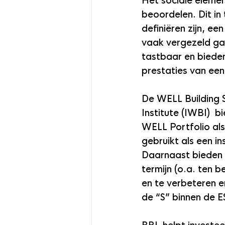
Het sociale element
beoordelen. Dit in 
definiëren zijn, e
vaak vergezeld gaa
tastbaar en biede
prestaties van een
De WELL Building S
Institute (IWBI)  
WELL Portfolio al
gebruikt als een 
Daarnaast bieden d
termijn (o.a. ten 
en te verbeteren e
de “S” binnen de E