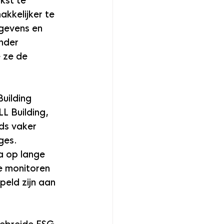
kst te 
akkelijker te 
gevens en 
nder 
 ze de 
uilding 
L Building, 
ds vaker 
ges. 
a op lange 
e monitoren 
eld zijn aan 