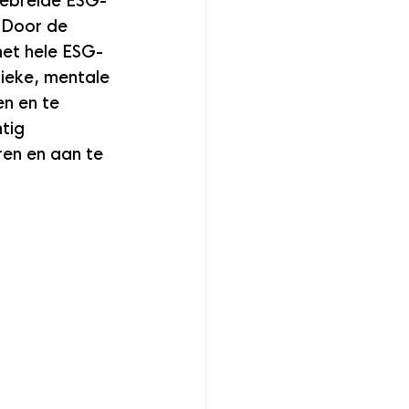
gebreide ESG-
 Door de 
het hele ESG-
ieke, mentale 
n en te 
tig 
en en aan te 