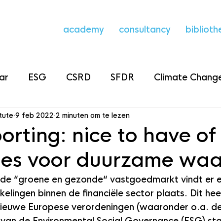
academy
consultancy
biblioth
ar
ESG
CSRD
SFDR
Climate Change
itute
9 feb 2022
2 minuten om te lezen
rting: nice to have of
ies voor duurzame waa
 de “groene en gezonde“ vastgoedmarkt vindt er 
lingen binnen de financiële sector plaats. Dit heef
ieuwe Europese verordeningen (waaronder o.a. d