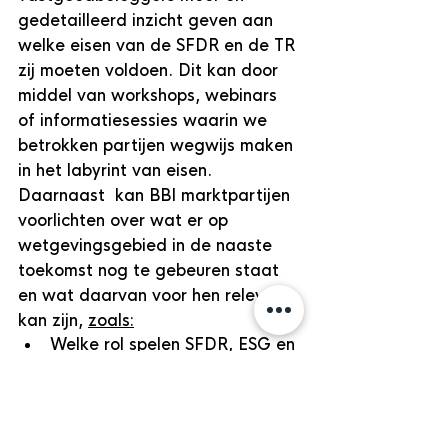
gedetailleerd inzicht geven aan 
welke eisen van de SFDR en de TR 
zij moeten voldoen. Dit kan door 
middel van workshops, webinars 
of informatiesessies waarin we 
betrokken partijen wegwijs maken 
in het labyrint van eisen. 
Daarnaast  kan BBI marktpartijen 
voorlichten over wat er op 
wetgevingsgebied in de naaste 
toekomst nog te gebeuren staat 
en wat daarvan voor hen relevant 
kan zijn, 
zoals:
Welke rol spelen SFDR, ESG en 
GRESB rapportages.
Wat is de samenhang / 
overloop tussen de 3.
Hoe bepaal je of jouw bedrijf 