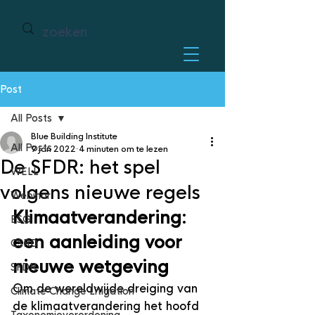
Post
All Posts
Blue Building Institute
All Posts
9 jan 2022
4 minuten om te lezen
De SFDR: het spel
WELL
volgens nieuwe regels
Webinar
Klimaatverandering: 
ESG
een aanleiding voor 
CSRD
nieuwe wetgeving
SFDR
Om de wereldwijde dreiging van 
Climate Change Litigation
de klimaatverandering het hoofd 