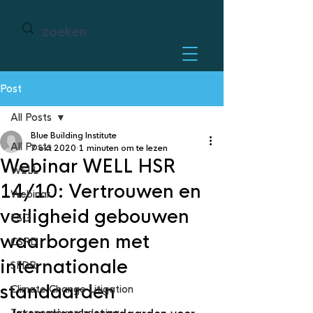
Post
All Posts
Blue Building Institute
All Posts
7 okt 2020
1 minuten om te lezen
Webinar WELL HSR
WELL
14/10: Vertrouwen en
Webinar
veiligheid gebouwen
ESG
waarborgen met
CSRD
internationale
SFDR
standaarden
Climate Change Litigation