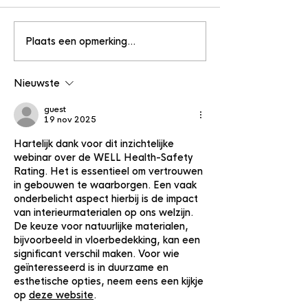
Plaats een opmerking...
Programma Provada
De ‘antiwegkij
2024
tijd voor bedri
hun groene bril
Nieuwste
zetten
guest
19 nov 2025
Hartelijk dank voor dit inzichtelijke 
webinar over de WELL Health-Safety 
Rating. Het is essentieel om vertrouwen 
in gebouwen te waarborgen. Een vaak 
onderbelicht aspect hierbij is de impact 
van interieurmaterialen op ons welzijn. 
De keuze voor natuurlijke materialen, 
bijvoorbeeld in vloerbedekking, kan een 
significant verschil maken. Voor wie 
geïnteresseerd is in duurzame en 
esthetische opties, neem eens een kijkje 
op 
deze website
.