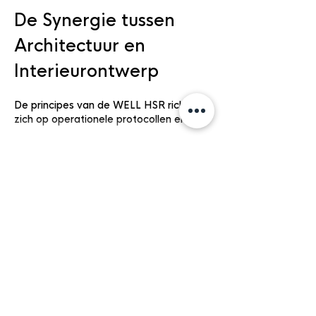
De Synergie tussen 
Architectuur en 
Interieurontwerp
De principes van de WELL HSR richten 
zich op operationele protocollen en…
Meer tonen
Like
Reageren
Let's Connect
De gezondheid en het
welzijn van de mens als
speerpunt voor ons