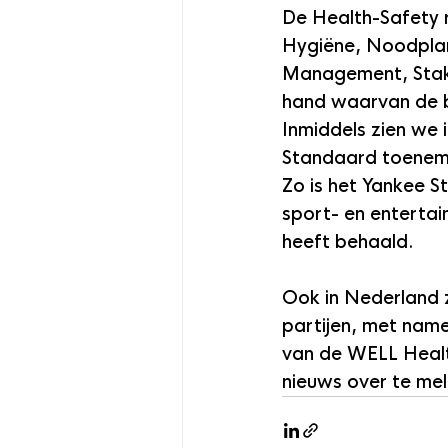
De Health-Safety 
Hygiëne, Noodplan
Management, Stak
hand waarvan de b
Inmiddels zien we 
Standaard toeneme
Zo is het Yankee S
sport- en entertai
heeft behaald.
Ook in Nederland z
partijen, met name
van de WELL Healt
nieuws over te me