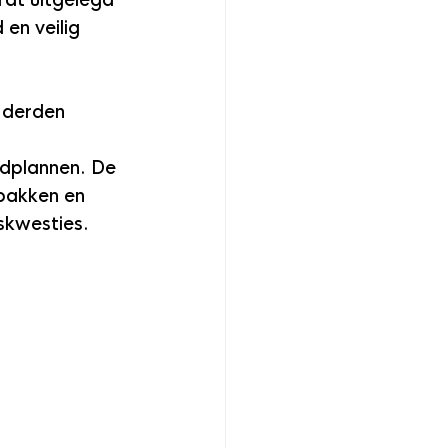
rdt uitgelegd 
en veilig 
 derden 
dplannen. De 
pakken en 
skwesties.