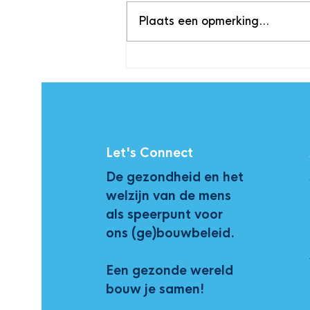
Plaats een opmerking...
Nederland op vingers
getikt voor te late CSRD-
implementatie
Let's Connect
De gezondheid en het
welzijn van de mens
als speerpunt voor
ons (ge)bouwbeleid.
Een gezonde wereld
bouw je samen!