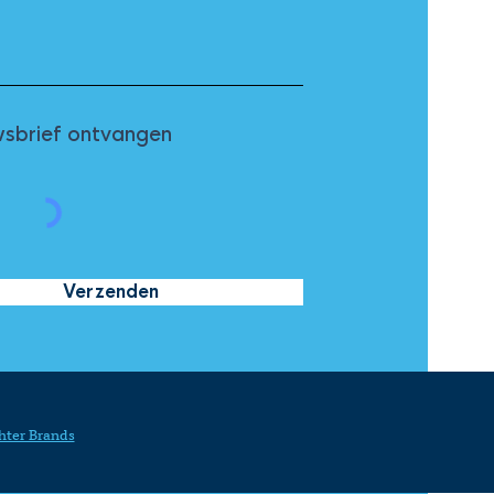
sbrief ontvangen
Verzenden
hter Brands