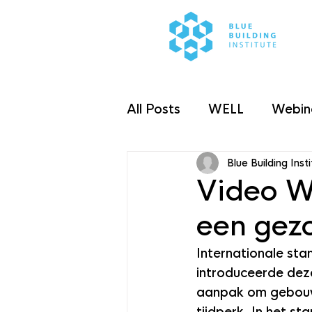
All Posts
WELL
Webin
Blue Building Inst
Taxonomieverordening
Video W
een gez
Internationale st
introduceerde dez
aanpak om gebouwe