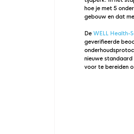
tijdperk. In het s
hoe je met 5 onder
gebouw en dat met
De 
WELL Health-S
geverifieerde beoo
onderhoudsprotoco
nieuwe standaard 
voor te bereiden 