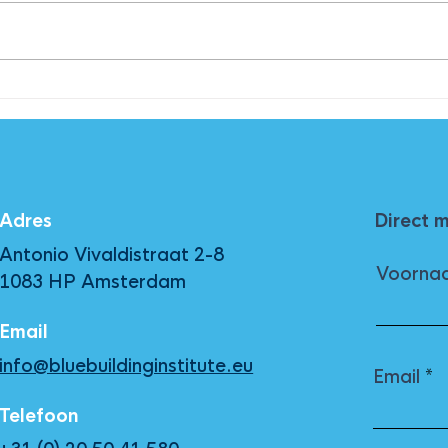
Programma Provada 2024
De ‘
voor
groe
Adres
Direct 
Antonio Vivaldistraat 2-8
Voorna
1083 HP Amsterdam
Email
info@bluebuildinginstitute.eu
Email
Telefoon