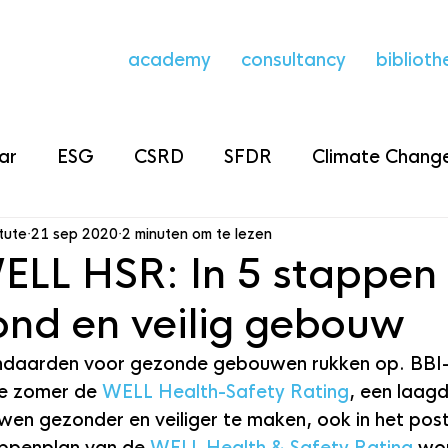
academy
consultancy
biblioth
ar
ESG
CSRD
SFDR
Climate Change
itute
21 sep 2020
2 minuten om te lezen
ELL HSR: In 5 stappen
ond en veilig gebouw
andaarden voor gezonde gebouwen rukken op. BBI
e zomer de 
WELL Health-Safety Rating
, een laag
n gezonder en veiliger te maken, ook in het po