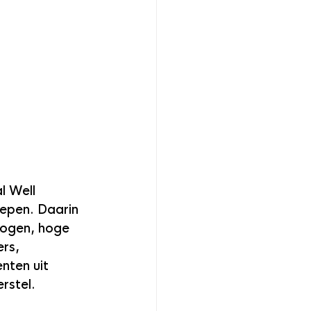
l Well 
oepen. Daarin 
logen, hoge 
rs, 
nten uit 
rstel.