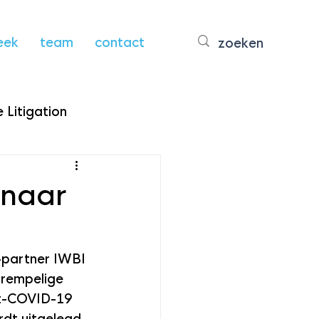
eek
team
contact
 Litigation
 naar
-partner IWBI 
drempelige 
st-COVID-19 