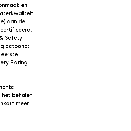
oonmaak en 
terkwaliteit 
e) aan de 
ertificeerd.
& Safety 
ng getoond: 
 eerste 
ety Rating 
nente 
 het behalen 
nkort meer 