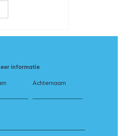
antiwegkijkwet’; tijd
 bedrijven om hun
ne bril op te zetten
meer informatie
am
Achternaam