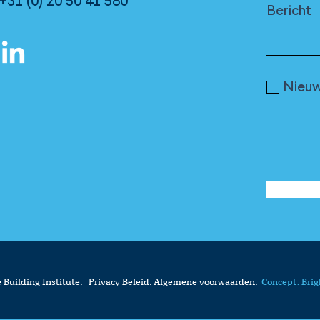
+31 (0) 20 50 41 580
Bericht
Nieuw
 Building Institute.
Privacy Beleid. Algemene voorwaarden.
Concept:
Brig