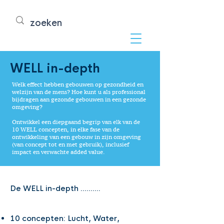
WELL in-depth
Welk effect hebben gebouwen op gezondheid en
welzijn van de mens? Hoe kunt u als professional
bijdragen aan gezonde gebouwen in een gezonde
omgeving?
Ontwikkel een diepgaand begrip van elk van de
10 WELL concepten, in elke fase van de
ontwikkeling van een gebouw in zijn omgeving
(van concept tot en met gebruik), inclusief
impact en verwachte added value.
De WELL in-depth ..........
10 concepten: Lucht, Water,