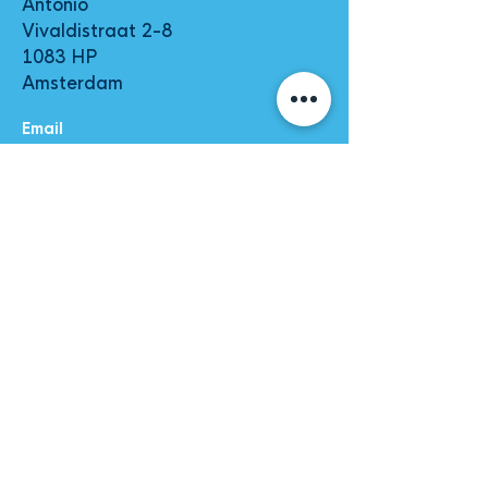
Antonio
Vivaldistraat 2-8
1083 HP
Amsterdam
Email
info@bluebuildingins
titute.eu
Telefoon
+31 (0) 20 50 41
580
Direct meer
informatie
Voornaam
Achternaam