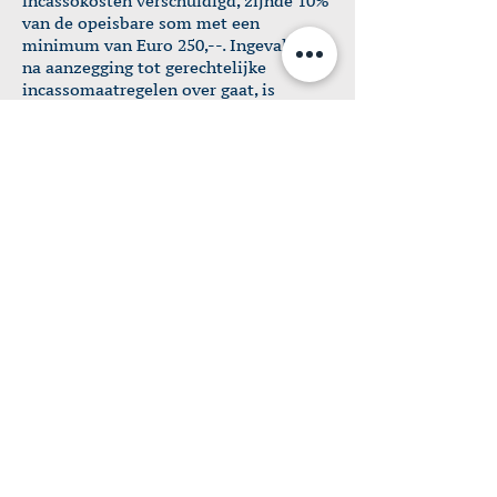
incassokosten verschuldigd, zijnde 10%
van de opeisbare som met een
minimum van Euro 250,--. Ingeval BBI
na aanzegging tot gerechtelijke
incassomaatregelen over gaat, is
opdrachtgever gehouden de reële
kosten (niet slechts de zogenaamde
geliquideerde kosten) te vergoeden die
samenhangen met de betreffende
maatregelen en procedure(s),
waaronder begrepen het aantal met
bedoelde incassomaatregelen
gemoeide uren tegen het uurtarief als
bedoeld in artikel 11.
Artikel 14
Indien de opdrachtgever klachten heeft
ten aanzien van de werkzaamheden van
BBI is de opdrachtgever verplicht om
deze zo spoedig mogelijk schriftelijk
aan BBI te melden. In geval van
geschillen tussen de opdrachtgever en
BBI verplichten beide zich in eerste