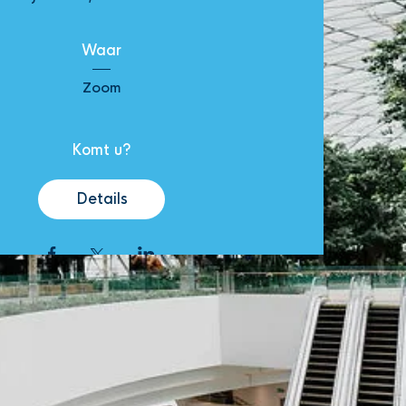
Waar
Zoom
Komt u?
Details