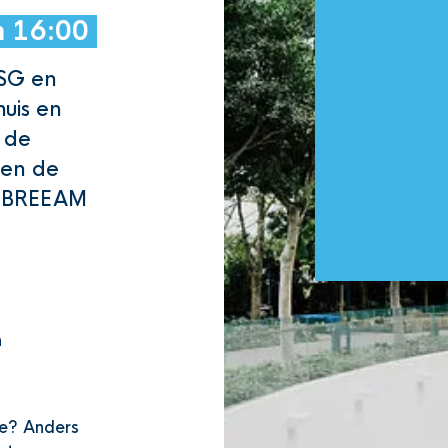
m 16:00
ESG en
uis en
 de
sen de
ls BREEAM
n
ie? Anders