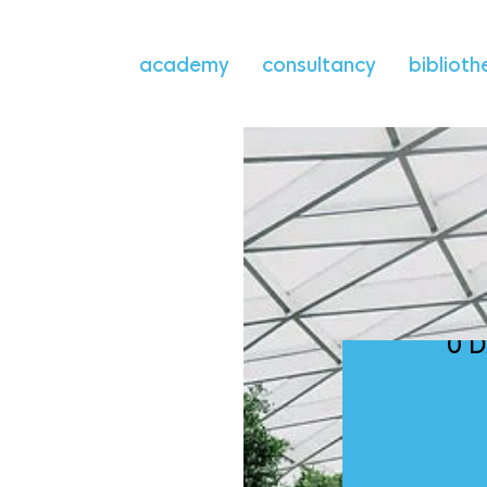
academy
consultancy
biblioth
0 