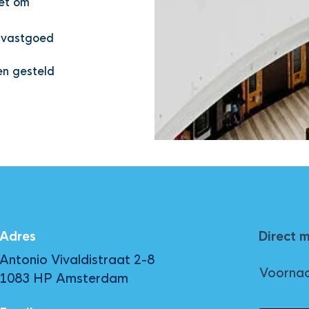
et om
k vastgoed
en gesteld
Adres
Direct 
Antonio Vivaldistraat 2-8
Voorna
1083 HP Amsterdam